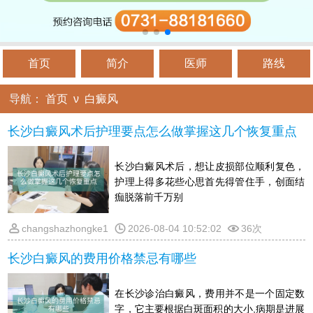
首页
简介
医师
路线
导航：
首页
ν
白癜风
长沙白癜风术后护理要点怎么做掌握这几个恢复重点
长沙白癜风术后，想让皮损部位顺利复色，
护理上得多花些心思首先得管住手，创面结
痂脱落前千万别
changshazhongke1
2026-08-04 10:52:02
36次
长沙白癜风的费用价格禁忌有哪些
在长沙诊治白癜风，费用并不是一个固定数
字，它主要根据白斑面积的大小,病期是进展