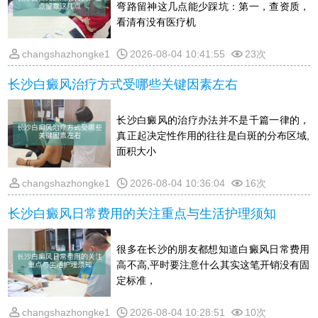
弯路留神这几点能少踩坑：第一，查资质，
看清有没有医疗机
changshazhongke1
2026-08-04 10:41:55
23次
长沙白癜风治疗方式受哪些关键因素左右
长沙白癜风的治疗办法并不是千篇一律的，
真正起决定性作用的往往是白斑的分布区域,
面积大小
changshazhongke1
2026-08-04 10:36:04
16次
长沙白癜风日常费用的关注重点与生活护理须知
很多在长沙的朋友都想知道白癜风日常费用
高不高,平时要注意什么其实这笔开销没有固
定标准，
changshazhongke1
2026-08-04 10:28:51
10次