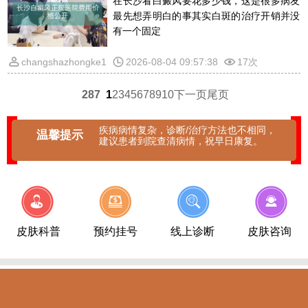
在长沙看白癜风要花多少钱，这是很多病友
最先想弄明白的事其实白斑的治疗开销并没
有一个固定
changshazhongke1
2026-08-04 09:57:38
17次
287
1
2
3
4
5
6
7
8
9
10
下一页
尾页
疾病病情复杂，诊断/治疗方法也不相同，
温馨提示
建议患者到院查清病情，祝早日康复。
皮肤科普
预约挂号
线上诊断
皮肤咨询