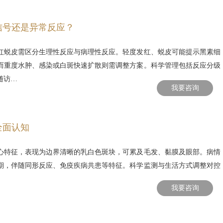
信号还是异常反应？
红蜕皮需区分生理性反应与病理性反应。轻度发红、蜕皮可能提示黑素细
而重度水肿、感染或白斑快速扩散则需调整方案。科学管理包括反应分级
随访…
我要咨询
全面认知
心特征，表现为边界清晰的乳白色斑块，可累及毛发、黏膜及眼部。病情
期，伴随同形反应、免疫疾病共患等特征。科学监测与生活方式调整对控
我要咨询