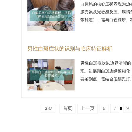
白癜风的核心症状表现为边
膜受累及光敏感反应。病情
带稳定），需与白色糠疹、
男性白斑症状的识别与临床特征解析
男性白斑症状以边界清晰的
现。进展期白斑边缘模糊化
要鉴别点，需结合伍德氏灯
287
首页
上一页
6
7
8
9