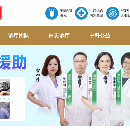
美国308
中西结合
365
激光
内外兼治
无假
诊疗团队
白斑诊疗
中科公益