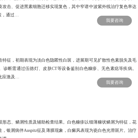
疫攻击、促进黑素细胞迁移实现复色，其中窄谱中波紫外线治疗复色率达
素，通过…
我要咨询
性特征，初期表现为淡白色隐匿性白斑，进展期可见扩散性色素脱失及毛
。诊断需通过伍德灯、皮肤CT等设备鉴别白色糠疹、无色素痣等疾病。
化应激及…
我要咨询
损形态、鳞屑性质及辅助检查结果。白色糠疹以细薄糠状鳞屑为特征，花
，银屑病伴Auspitz征及薄膜现象，白癜风表现为瓷白色光滑斑片。治疗