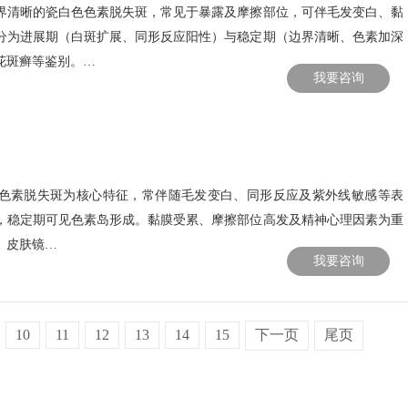
界清晰的瓷白色色素脱失斑，常见于暴露及摩擦部位，可伴毛发变白、黏
分为进展期（白斑扩展、同形反应阳性）与稳定期（边界清晰、色素加深
花斑癣等鉴别。…
我要咨询
色素脱失斑为核心特征，常伴随毛发变白、同形反应及紫外线敏感等表
，稳定期可见色素岛形成。黏膜受累、摩擦部位高发及精神心理因素为重
、皮肤镜…
我要咨询
10
11
12
13
14
15
下一页
尾页