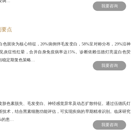
疫调…
我要咨询
别要点
色斑块为核心特征，20%病例伴毛发变白，58%呈对称分布，29%沿神
见炎症性红晕，合并自身免疫病率达15%。诊断依赖伍德灯亮蓝白色荧
与稳定期复色策略…
我要咨询
皮肤色素脱失、毛发变白、神经感觉异常及动态扩散特征。通过伍德氏灯
断技术，结合黑素细胞功能评估，可实现疾病的早期精准识别。临床研究
%的患…
我要咨询