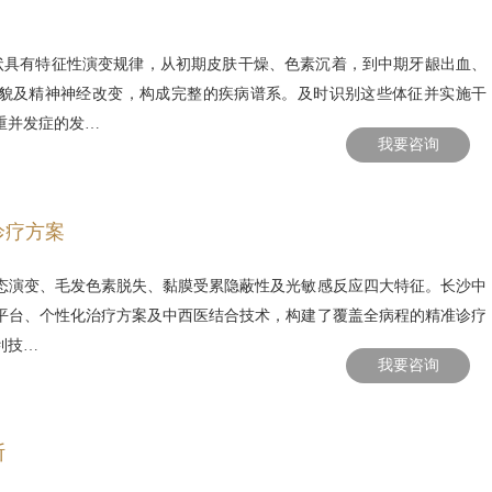
状具有特征性演变规律，从初期皮肤干燥、色素沉着，到中期牙龈出血、
貌及精神神经改变，构成完整的疾病谱系。及时识别这些体征并实施干
重并发症的发…
我要咨询
诊疗方案
态演变、毛发色素脱失、黏膜受累隐蔽性及光敏感反应四大特征。长沙中
平台、个性化治疗方案及中西医结合技术，构建了覆盖全病程的精准诊疗
利技…
我要咨询
断