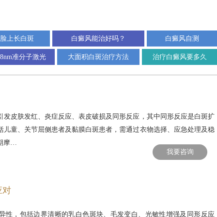
脸上长白斑
白癜风能治好吗？
白癜风自测
08nm准分子激光
大面积白斑治疗方法
治疗白癜风要多久
引发皮肤发红、炎症反应、表皮破损及同形反应，其中同形反应是白斑扩
括儿童、关节屈侧患者及黏膜白斑患者，需通过衣物选择、应急处理及稳
期摩…
我要咨询
应对
异性，包括边界清晰的乳白色斑块、毛发变白、光敏性增强及同形反应