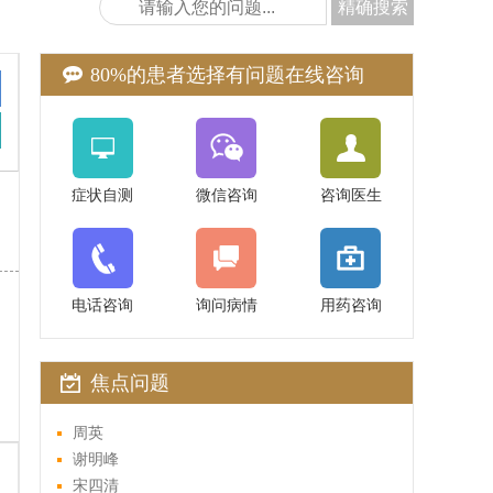
精确搜索
80%的患者选择有问题在线咨询
症状自测
微信咨询
咨询医生
谢明峰
副主任医师
电话咨询
询问病情
用药咨询
专业擅长：谢明峰 湖南中医药大学
药及中西医结合学会皮肤性病学专
焦点问题
会委员中国中西医结合医美专业
在线医生：
0731-88181660
周英
谢明峰
宋四清