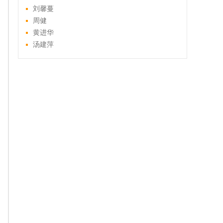
刘馨蔓
周健
黄进华
汤建萍