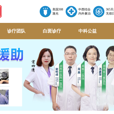
美国308
中西结合
365
激光
内外兼治
无假
诊疗团队
白斑诊疗
中科公益