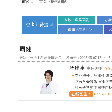
当前位置：
首页
>
医师团队
长沙白癜风医院
小
患者都爱提问
白癜风早期症状
3
周健
来源：长沙中科皮肤病医院
发布于：2025-05-07 17:14:47
汤建萍
主任医师
病学
专业擅长：汤建萍 湖
上项
防医学会过敏病预防
科分会常委中国变态
在线医生：
0731-8818