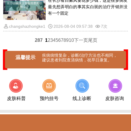
在长沙看白癜风要花多少钱，这是很多病友
最先想弄明白的事其实白斑的治疗开销并没
有一个固定
changshazhongke1
2026-08-04 09:57:38
7次
287
1
2
3
4
5
6
7
8
9
10
下一页
尾页
疾病病情复杂，诊断/治疗方法也不相同，
温馨提示
建议患者到院查清病情，祝早日康复。
皮肤科普
预约挂号
线上诊断
皮肤咨询