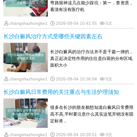
弯路留神这几点能少踩坑：第一，查资质，
看清有没有医疗机
changshazhongke1
2026-08-04 10:41:55
5次
长沙白癜风治疗方式受哪些关键因素左右
长沙白癜风的治疗办法并不是千篇一律的，
真正起决定性作用的往往是白斑的分布区域,
面积大小
changshazhongke1
2026-08-04 10:36:04
5次
长沙白癜风日常费用的关注重点与生活护理须知
很多在长沙的朋友都想知道白癜风日常费用
高不高,平时要注意什么其实这笔开销没有固
定标准，
changshazhongke1
2026-08-04 10:28:51
3次