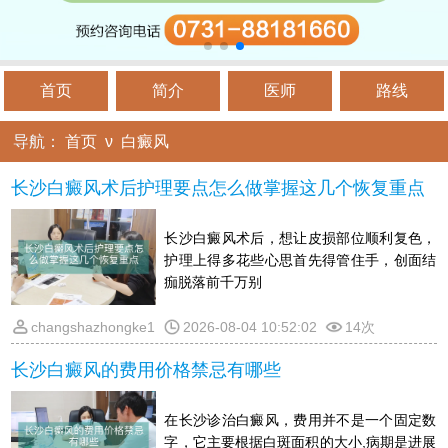
首页
简介
医师
路线
导航：
首页
ν
白癜风
长沙白癜风术后护理要点怎么做掌握这几个恢复重点
长沙白癜风术后，想让皮损部位顺利复色，
护理上得多花些心思首先得管住手，创面结
痂脱落前千万别
changshazhongke1
2026-08-04 10:52:02
14次
长沙白癜风的费用价格禁忌有哪些
在长沙诊治白癜风，费用并不是一个固定数
字，它主要根据白斑面积的大小,病期是进展