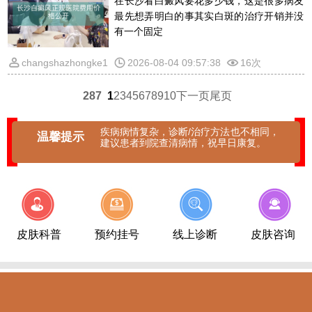
在长沙看白癜风要花多少钱，这是很多病友
最先想弄明白的事其实白斑的治疗开销并没
有一个固定
changshazhongke1
2026-08-04 09:57:38
16次
287
1
2
3
4
5
6
7
8
9
10
下一页
尾页
疾病病情复杂，诊断/治疗方法也不相同，
温馨提示
建议患者到院查清病情，祝早日康复。
皮肤科普
预约挂号
线上诊断
皮肤咨询