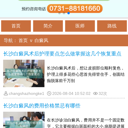
首页
简介
医师
路线
导航：
首页
ν
白癜风
长沙白癜风术后护理要点怎么做掌握这几个恢复重点
长沙白癜风术后，想让皮损部位顺利复色，
护理上得多花些心思首先得管住手，创面结
痂脱落前千万别
changshazhongke1
2026-08-04 10:52:02
32次
长沙白癜风的费用价格禁忌有哪些
在长沙诊治白癜风，费用并不是一个固定数
字，它主要根据白斑面积的大小,病期是进展