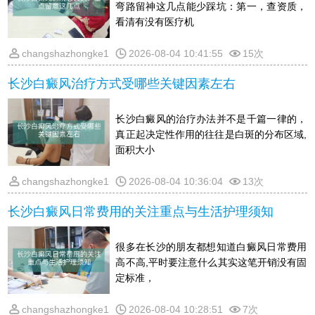
弯路留神这几点能少踩坑：第一，查资质，
看清有没有医疗机
changshazhongke1
2026-08-04 10:41:55
15次
长沙白癜风治疗方式受哪些关键因素左右
长沙白癜风的治疗办法并不是千篇一律的，
真正起决定性作用的往往是白斑的分布区域,
面积大小
changshazhongke1
2026-08-04 10:36:04
13次
长沙白癜风日常费用的关注重点与生活护理须知
很多在长沙的朋友都想知道白癜风日常费用
高不高,平时要注意什么其实这笔开销没有固
定标准，
changshazhongke1
2026-08-04 10:28:51
7次